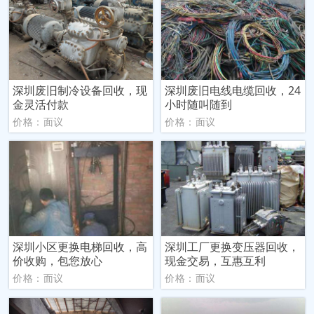
深圳废旧制冷设备回收，现
深圳废旧电线电缆回收，24
金灵活付款
小时随叫随到
价格：面议
价格：面议
深圳小区更换电梯回收，高
深圳工厂更换变压器回收，
价收购，包您放心
现金交易，互惠互利
价格：面议
价格：面议